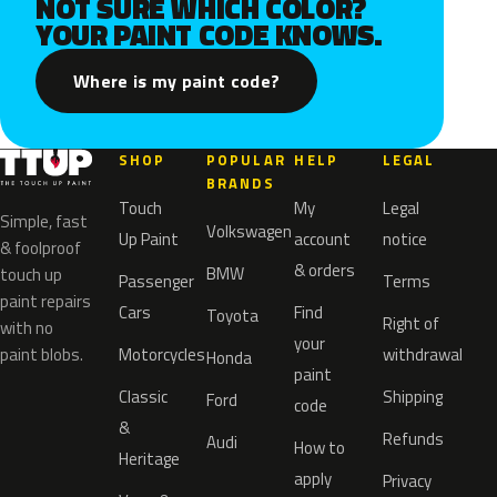
NOT SURE WHICH COLOR?
YOUR PAINT CODE KNOWS.
Where is my paint code?
SHOP
POPULAR
HELP
LEGAL
BRANDS
Touch
My
Legal
Simple, fast
Volkswagen
Up Paint
account
notice
& foolproof
& orders
BMW
touch up
Passenger
Terms
paint repairs
Cars
Find
Toyota
Right of
with no
your
paint blobs.
Motorcycles
withdrawal
Honda
paint
Classic
Shipping
Ford
code
&
Refunds
Audi
How to
Heritage
apply
Privacy