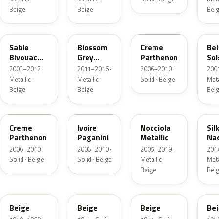
Beige
Beige
Bei
KDD
M3G4
P0J3
KC
Sable
Blossom
Creme
Be
Bivouac
Grey
Parthenon
Sol
Nacre
Nacre
Na
2003–2012 ·
2011–2016 ·
2006–2010 ·
200
Metallic
Metallic
Met
Metallic ·
Metallic ·
Solid · Beige
Metal
Beige
Beige
Bei
J3P3
P0J6
M4L8
M4
Creme
Ivoire
Nocciola
Sil
Parthenon
Paganini
Metallic
Na
Ma
2006–2010 ·
2006–2010 ·
2005–2019 ·
201
Solid · Beige
Solid · Beige
Metallic ·
Metal
Beige
Bei
516
010
1411
PE
Beige
Beige
Beige
Be