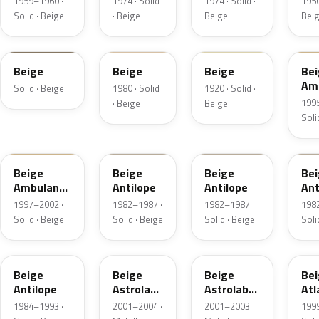
1959–1960 ·
1974 · Solid
1974 · Solid ·
1950
Solid · Beige
· Beige
Beige
Bei
1373
413
EC
Beige
Beige
Beige
Be
Am
Solid · Beige
1980 · Solid
1920 · Solid ·
Al
199
· Beige
Beige
Soli
ECE
1618
EDW
P0
Beige
Beige
Beige
Be
Ambulance
Antilope
Antilope
Ant
Allemagne
1997–2002 ·
1982–1987 ·
1982–1987 ·
198
Solid · Beige
Solid · Beige
Solid · Beige
Soli
037
KCF
M0F9
EC
Beige
Beige
Beige
Be
Antilope
Astrolabe
Astrolabe
Atl
Metallic
Metallic
1984–1993 ·
2001–2004 ·
2001–2003 ·
199