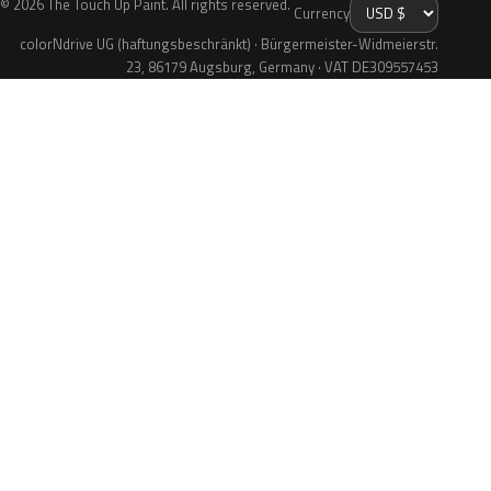
© 2026 The Touch Up Paint. All rights reserved.
Currency
colorNdrive UG (haftungsbeschränkt) · Bürgermeister-Widmeierstr.
23, 86179 Augsburg, Germany · VAT DE309557453