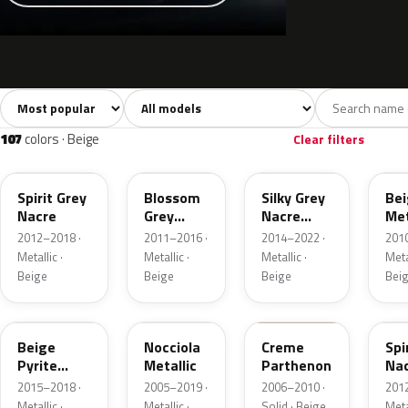
Sort colors
Filter by model
All colors
White
Silver
Grey
1,794
67
25
269
107
colors · Beige
Clear filters
KCL
KCK
EJD
KCJ
Spirit Grey
Blossom
Silky Grey
Bei
Nacre
Grey
Nacre
Met
Nacre
Matte
2012–2018 ·
2011–2016 ·
2014–2022 ·
201
Metallic
Metallic ·
Metallic ·
Metallic ·
Metal
Beige
Beige
Beige
Bei
M4LL
KEB
KDC
M4
Beige
Nocciola
Creme
Spi
Pyrite
Metallic
Parthenon
Na
Nacre
2015–2018 ·
2005–2019 ·
2006–2010 ·
201
Metallic
Metallic ·
Metallic ·
Solid · Beige
Metal