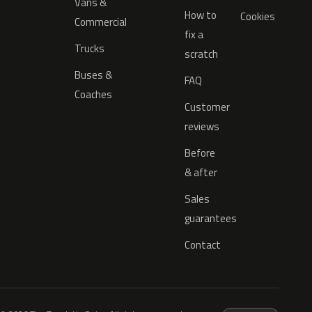
Vans &
How to
Cookies
Commercial
fix a
Trucks
scratch
Buses &
FAQ
Coaches
Customer
reviews
Before
& after
Sales
guarantees
Contact