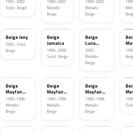
Metallic
Metallic
Met
1997–2002 ·
1999–2002 ·
1999–2002 ·
199
Solid · Beige
Metallic ·
Metallic ·
Metal
Beige
Beige
Bei
ECS
DAP0
KCP
FD
Beige Isny
Beige
Beige
Be
Jamaica
Luna
Ma
2002 · Solid ·
Metallic
1994–2000 ·
2003 ·
1992
Beige
Solid · Beige
Metallic ·
Bei
Beige
ECN
M0CN
M1CN
EC
Beige
Beige
Beige
Be
Mayfair
Mayfair
Mayfair
Me
Metallic
Metallic
Metallic
1990–1996 ·
1990–1996 ·
1990–1996 ·
199
Metallic ·
Metallic ·
Metallic ·
Soli
Beige
Beige
Beige
1333
1129
1333
13