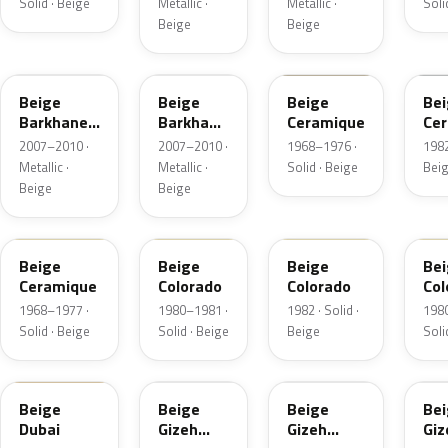
Solid · Beige
Metallic ·
Metallic ·
Soli
Beige
Beige
KDG
M0J7
1164
54
Beige
Beige
Beige
Be
Barkhane
Barkhane
Ceramique
Ce
Nacre
Nacre
2007–2010 ·
2007–2010 ·
1968–1976 ·
1982
Metallic
Metallic
Metallic ·
Metallic ·
Solid · Beige
Bei
Beige
Beige
EDK
1635
550
ED
Beige
Beige
Beige
Be
Ceramique
Colorado
Colorado
Col
1968–1977 ·
1980–1981 ·
1982 · Solid ·
198
Solid · Beige
Solid · Beige
Beige
Soli
EEN
F7M0
KCD
M0
Beige
Beige
Beige
Be
Dubai
Gizeh
Gizeh
Giz