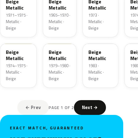
Beige
Beige
Beige
Be
Metallic
Metallic
Metallic
Met
1971–1975 ·
1965–1970 ·
1973 ·
197
Metallic ·
Metallic ·
Metallic ·
Metal
Beige
Beige
Beige
Bei
1389
1577
1715
17
Beige
Beige
Beige
Be
Metallic
Metallic
Metallic
Met
1974–1975 ·
1979–1980 ·
1983 ·
198
Metallic ·
Metallic ·
Metallic ·
Metal
Beige
Beige
Beige
Bei
← Prev
Next →
PAGE 1 OF 2
EXACT MATCH, GUARANTEED